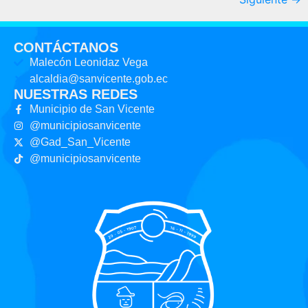
CONTÁCTANOS
Malecón Leonidaz Vega
alcaldia@sanvicente.gob.ec
NUESTRAS REDES
Municipio de San Vicente
@municipiosanvicente
@Gad_San_Vicente
@municipiosanvicente