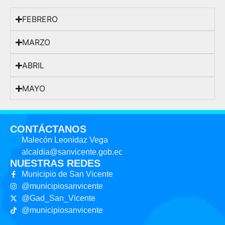
FEBRERO
MARZO
ABRIL
MAYO
CONTÁCTANOS
Malecón Leonidaz Vega
alcaldia@sanvicente.gob.ec
NUESTRAS REDES
Municipio de San Vicente
@municipiosanvicente
@Gad_San_Vicente
@municipiosanvicente