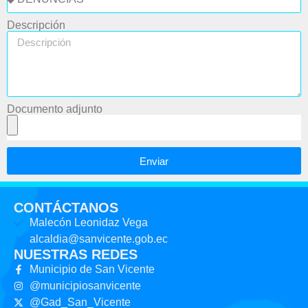
Descripción
Documento adjunto
Enviar
CONTÁCTANOS
Malecón Leonidaz Vega
alcaldia@sanvicente.gob.ec
NUESTRAS REDES
Municipio de San Vicente
@municipiosanvicente
@Gad_San_Vicente