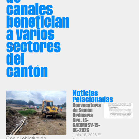
canales
benefician
a varios
sectores
del
cantón
Noticias
relacionadas
Convocatoria
de Sesión
Ordinaria
Nro. 15-
GADMCSV-19-
06-2026
junio 18, 2026
Con el objetivo de