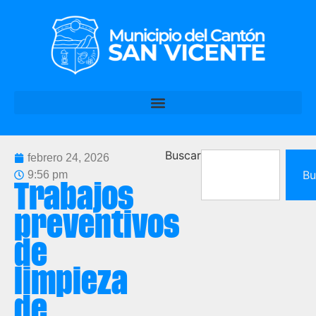
Buscar
febrero 24, 2026
Bu
9:56 pm
Trabajos
preventivos
de
limpieza
de