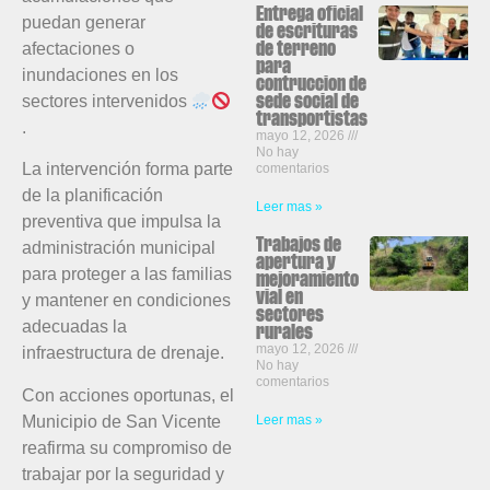
Entrega oficial
puedan generar
de escrituras
afectaciones o
de terreno
para
inundaciones en los
contruccion de
sectores intervenidos
sede social de
transportistas
.
mayo 12, 2026
No hay
La intervención forma parte
comentarios
de la planificación
Leer mas »
preventiva que impulsa la
Trabajos de
administración municipal
apertura y
para proteger a las familias
mejoramiento
vial en
y mantener en condiciones
sectores
adecuadas la
rurales
mayo 12, 2026
infraestructura de drenaje.
No hay
comentarios
Con acciones oportunas, el
Municipio de San Vicente
Leer mas »
reafirma su compromiso de
trabajar por la seguridad y