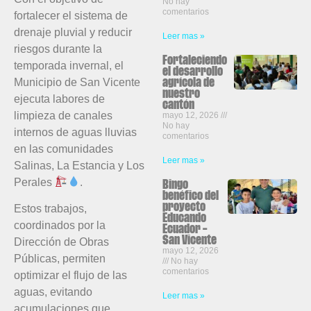
No hay
comentarios
fortalecer el sistema de
drenaje pluvial y reducir
Leer mas »
riesgos durante la
Fortaleciendo
temporada invernal, el
el desarrollo
Municipio de San Vicente
agrícola de
nuestro
ejecuta labores de
cantón
limpieza de canales
mayo 12, 2026
No hay
internos de aguas lluvias
comentarios
en las comunidades
Leer mas »
Salinas, La Estancia y Los
Perales
.
Bingo
benéfico del
proyecto
Estos trabajos,
Educando
coordinados por la
Ecuador –
San Vicente
Dirección de Obras
mayo 12, 2026
Públicas, permiten
No hay
comentarios
optimizar el flujo de las
aguas, evitando
Leer mas »
acumulaciones que