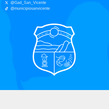
@Gad_San_Vicente
@municipiosanvicente