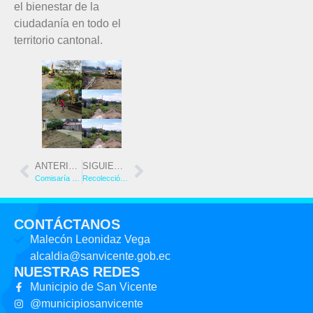
el bienestar de la
ciudadanía en todo el
territorio cantonal.
ANTERIOR
SIGUIENTE
Comisaría Municipal realizó control de balanzas y normas sanitarias en el Mercado Municipal
Recolección de desechos sólidos beneficia a comunidades rurales del cantón
CONTÁCTANOS
Malecón Leonidaz Vega
alcaldia@sanvicente.gob.ec
NUESTRAS REDES
Municipio de San Vicente
@municipiosanvicente