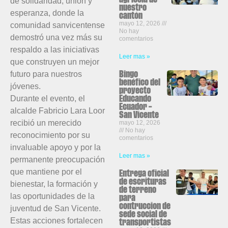
de solidaridad, unión y
nuestro
esperanza, donde la
cantón
mayo 12, 2026
comunidad sanvicentense
No hay
demostró una vez más su
comentarios
respaldo a las iniciativas
Leer mas »
que construyen un mejor
futuro para nuestros
Bingo
benéfico del
jóvenes.
proyecto
Durante el evento, el
Educando
Ecuador –
alcalde Fabricio Lara Loor
San Vicente
recibió un merecido
mayo 12, 2026
No hay
reconocimiento por su
comentarios
invaluable apoyo y por la
Leer mas »
permanente preocupación
que mantiene por el
Entrega oficial
de escrituras
bienestar, la formación y
de terreno
las oportunidades de la
para
contruccion de
juventud de San Vicente.
sede social de
Estas acciones fortalecen
transportistas