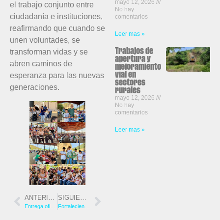
mayo 12, 2026
el trabajo conjunto entre
No hay
ciudadanía e instituciones,
comentarios
reafirmando que cuando se
Leer mas »
unen voluntades, se
transforman vidas y se
Trabajos de
apertura y
abren caminos de
mejoramiento
esperanza para las nuevas
vial en
sectores
generaciones.
rurales
mayo 12, 2026
No hay
comentarios
Leer mas »
ANTERIOR
SIGUIENTE
Entrega oficial de escrituras de terreno para contruccion de sede social de transportistas
Fortaleciendo el desarrollo agrícola de nuestro cantón