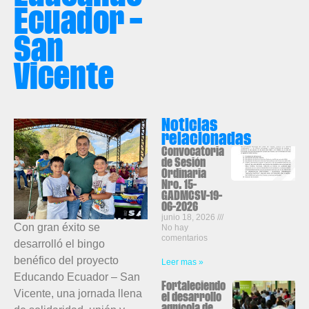
Ecuador –
San
Vicente
Noticias
relacionadas
Convocatoria
de Sesión
Ordinaria
Nro. 15-
GADMCSV-19-
06-2026
junio 18, 2026
Con gran éxito se
No hay
comentarios
desarrolló el bingo
benéfico del proyecto
Leer mas »
Educando Ecuador – San
Fortaleciendo
Vicente, una jornada llena
el desarrollo
agrícola de