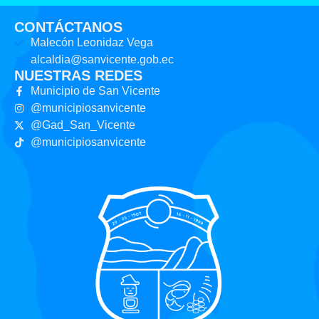
CONTÁCTANOS
Malecón Leonidaz Vega
alcaldia@sanvicente.gob.ec
NUESTRAS REDES
Municipio de San Vicente
@municipiosanvicente
@Gad_San_Vicente
@municipiosanvicente