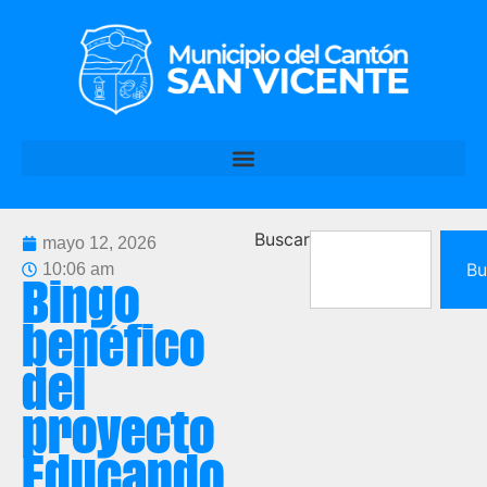
Buscar
mayo 12, 2026
Bu
10:06 am
Bingo
benéfico
del
proyecto
Educando