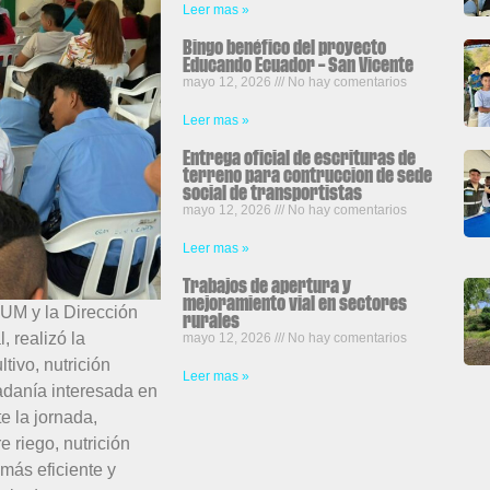
Leer mas »
Bingo benéfico del proyecto
Educando Ecuador – San Vicente
mayo 12, 2026
No hay comentarios
Leer mas »
Entrega oficial de escrituras de
terreno para contruccion de sede
social de transportistas
mayo 12, 2026
No hay comentarios
Leer mas »
Trabajos de apertura y
mejoramiento vial en sectores
UM y la Dirección
rurales
 realizó la
mayo 12, 2026
No hay comentarios
tivo, nutrición
Leer mas »
dadanía interesada en
e la jornada,
 riego, nutrición
más eficiente y