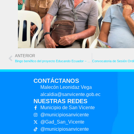
ANTERIOR
Bingo benéfico del proyecto Educando Ecuador – San Vicente
CONTÁCTANOS
Malecón Leonidaz Vega
alcaldia@sanvicente.gob.ec
NUESTRAS REDES
Municipio de San Vicente
@municipiosanvicente
@Gad_San_Vicente
@municipiosanvicente