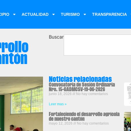
IPIO
ACTUALIDAD
TURISMO
TRANSPARENCIA
Buscar
rollo
antón
Noticias relacionadas
Convocatoria de Sesión Ordinaria
Nro. 15-GADMCSV-19-06-2026
junio 18, 2026
No hay comentarios
Leer mas »
Fortaleciendo el desarrollo agrícola
de nuestro cantón
mayo 12, 2026
No hay comentarios