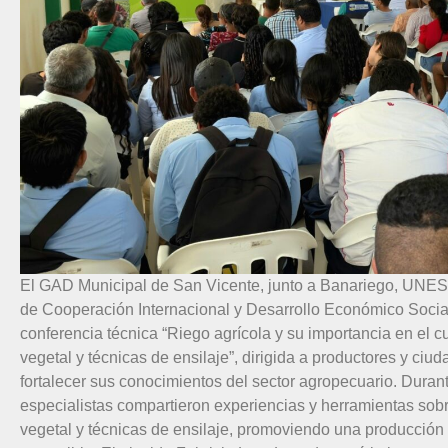
El GAD Municipal de San Vicente, junto a Banariego, UNES
de Cooperación Internacional y Desarrollo Económico Social,
conferencia técnica “Riego agrícola y su importancia en el cul
vegetal y técnicas de ensilaje”, dirigida a productores y ciu
fortalecer sus conocimientos del sector agropecuario. Durant
especialistas compartieron experiencias y herramientas sobre
vegetal y técnicas de ensilaje, promoviendo una producción 