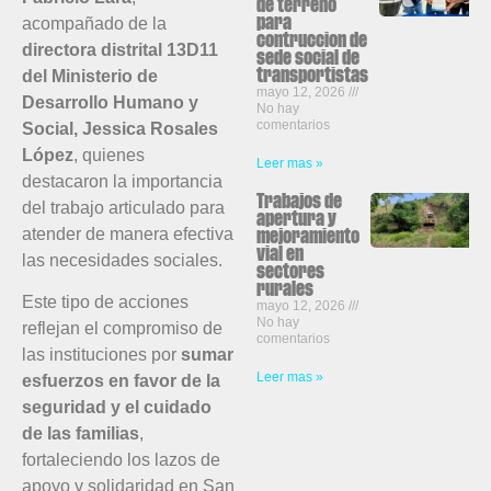
de terreno
acompañado de la
para
contruccion de
directora distrital 13D11
sede social de
del Ministerio de
transportistas
mayo 12, 2026
Desarrollo Humano y
No hay
comentarios
Social, Jessica Rosales
López
, quienes
Leer mas »
destacaron la importancia
Trabajos de
del trabajo articulado para
apertura y
atender de manera efectiva
mejoramiento
vial en
las necesidades sociales.
sectores
rurales
Este tipo de acciones
mayo 12, 2026
No hay
reflejan el compromiso de
comentarios
las instituciones por
sumar
Leer mas »
esfuerzos en favor de la
seguridad y el cuidado
de las familias
,
fortaleciendo los lazos de
apoyo y solidaridad en San