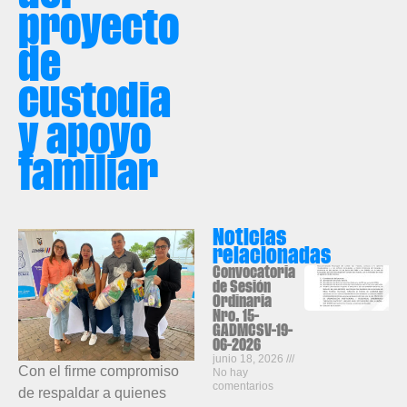
proyecto
de
custodia
y apoyo
familiar
Noticias
relacionadas
Convocatoria
de Sesión
Ordinaria
Nro. 15-
GADMCSV-19-
06-2026
junio 18, 2026
Con el firme compromiso
No hay
comentarios
de respaldar a quienes