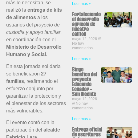
más lo necesitan, se
Leer mas »
realizó la
entrega de kits
Fortaleciendo
de alimentos
a los
el desarrollo
agrícola de
usuarios del
proyecto de
nuestro
custodia y apoyo familiar
,
cantón
mayo 12, 2026
en coordinación con el
No hay
Ministerio de Desarrollo
comentarios
Humano y Social
.
Leer mas »
En esta jornada solidaria
Bingo
se beneficiaron
27
benéfico del
proyecto
familias
, reafirmando el
Educando
esfuerzo conjunto por
Ecuador –
San Vicente
garantizar la protección y
mayo 12, 2026
el bienestar de los sectores
No hay
comentarios
más vulnerables.
Leer mas »
El evento contó con la
participación del
alcalde
Entrega oficial
de escrituras
Fabricio Lara
,