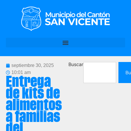
Buscar
septiembre 30, 2025
Bu
10:01 am
Entrega
de kits de
alimentos
a familias
del