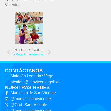
Vicente.
ANTERIOR
SIGUIENTE
La Copa Joel Loor arrancó con fuerza en el estadio Rancho Rojo
Adultos mayores brillan en las Olimpiadas del Centro Gerontológico de San Vicente
CONTÁCTANOS
Malecón Leonidaz Vega
alcaldia@sanvicente.gob.ec
NUESTRAS REDES
Municipio de San Vicente
@municipiosanvicente
@Gad_San_Vicente
@municipiosanvicente