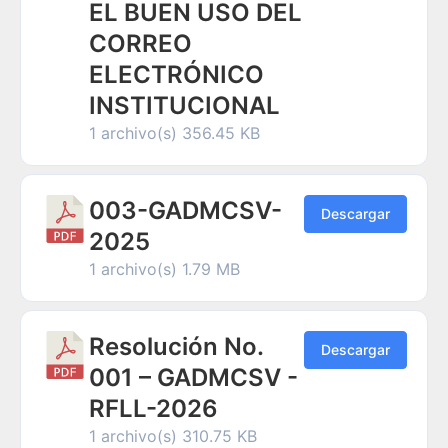
EL BUEN USO DEL
CORREO
ELECTRÓNICO
INSTITUCIONAL
1 archivo(s)
356.45 KB
003-GADMCSV-
Descargar
2025
1 archivo(s)
1.79 MB
Resolución No.
Descargar
001 – GADMCSV -
RFLL-2026
1 archivo(s)
310.75 KB