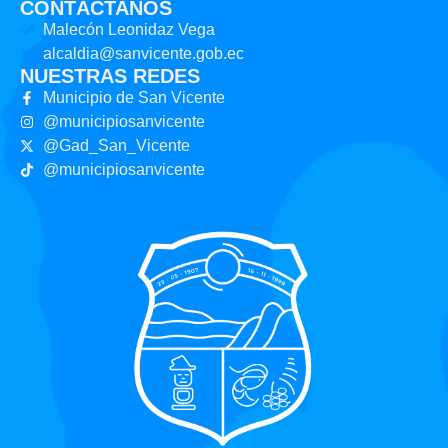
CONTÁCTANOS
Malecón Leonidaz Vega
alcaldia@sanvicente.gob.ec
NUESTRAS REDES
Municipio de San Vicente
@municipiosanvicente
@Gad_San_Vicente
@municipiosanvicente