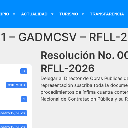
IPIO
ACTUALIDAD
TURISMO
TRANSPARENCIA
001 – GADMCSV – RFLL-
Resolución No. 
RFLL-2026
3
Delegar al Director de Obras Publicas 
representación suscriba toda la docume
310.75 KB
procedimientos de ínfima cuantía conte
Nacional de Contratación Pública y su 
1
ebrero 12, 2026
ebrero 12, 2026