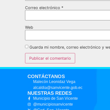
Correo electrónico
*
Web
Guarda mi nombre, correo electrónico y w
CONTÁCTANOS
Malecón Leonidaz Vega
alcaldia@sanvicente.gob.ec
NUESTRAS REDES
Municipio de San Vicente
@municipiosanvicente