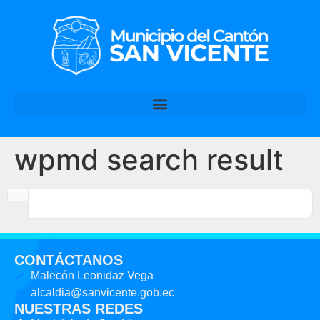
wpmd search result
CONTÁCTANOS
Malecón Leonidaz Vega
alcaldia@sanvicente.gob.ec
NUESTRAS REDES