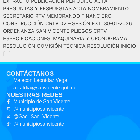
EXTRACTO PUBLICACIÓN PERIÓDICO ACTA
PREGUNTAS Y RESPUESTAS ACTA NOMBRAMIENTO
SECRETARIO RTV MEMORANDO FINANCIERO
CONSTRUCCIÓN CRTV 02 – SESIÓN EXT. 30-01-2026
ORDENANZA SAN VICENTE PLIEGOS CRTV –
ESPECIFICACIONES, MAQUINARIA Y CRONOGRAMA
RESOLUCIÓN COMISIÓN TÉCNICA RESOLUCIÓN INICIO
[…]
CONTÁCTANOS
Malecón Leonidaz Vega
alcaldia@sanvicente.gob.ec
NUESTRAS REDES
Municipio de San Vicente
@municipiosanvicente
@Gad_San_Vicente
@municipiosanvicente