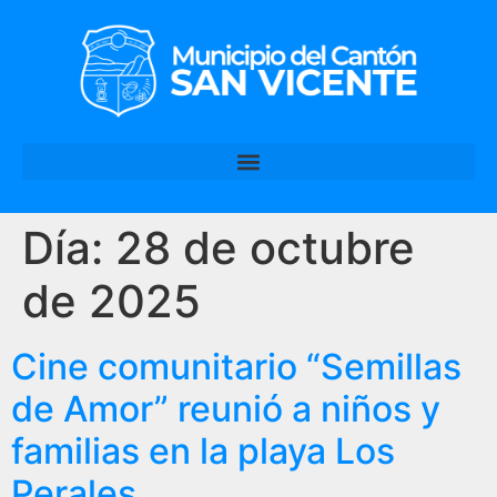
Día:
28 de octubre
de 2025
Cine comunitario “Semillas
de Amor” reunió a niños y
familias en la playa Los
Perales