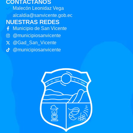
CONTÁCTANOS
Malecón Leonidaz Vega
alcaldia@sanvicente.gob.ec
NUESTRAS REDES
Municipio de San Vicente
@municipiosanvicente
@Gad_San_Vicente
@municipiosanvicente