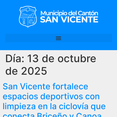
Día:
13 de octubre
de 2025
San Vicente fortalece
espacios deportivos con
limpieza en la ciclovía que
conecta Briceño y Canoa